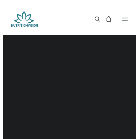
DR. MORSE TINCTUREN
DR. MORSE CAPSULES
DR. MORSE GLYCERINES
DR. MORSE ZALVEN & POEDERS
DR. MORSE GLANDULARS
DR. MORSE THEE
DR. MORSE POWDERED BLENDS EN SUPERFOODS
DETOX KITS & BUNDLES
DR. MORSE HANDCRAFTED
THE SUPER PATCH!
LITERATUUR
DETOX TOOLS
BLOEDSUIKERGEHALTE