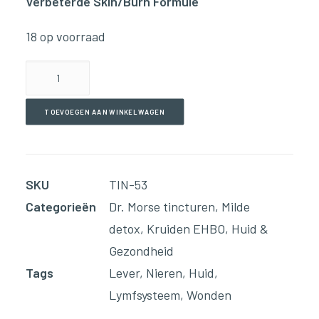
Verbeterde Skin/Burn Formule
18 op voorraad
The
Ultimate
Herbal
TOEVOEGEN AAN WINKELWAGEN
Blend
(60ml
Tinctuur)
SKU
TIN-53
aantal
Categorieën
Dr. Morse tincturen
,
Milde
detox
,
Kruiden EHBO
,
Huid &
Gezondheid
Tags
Lever
,
Nieren
,
Huid
,
Lymfsysteem
,
Wonden