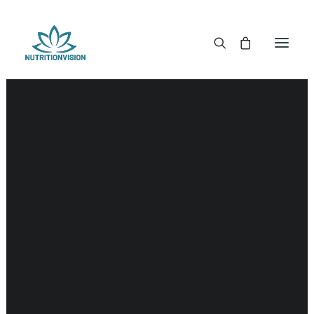
DR. MORSE TINCTUREN
DR. MORSE CAPSULES
DR. MORSE GLYCERINES
DR. MORSE ZALVEN & POEDERS
DR. MORSE GLANDULARS
DR. MORSE THEE
DR. MORSE POWDERED BLENDS EN SUPERFOODS
DETOX KITS & BUNDLES
DR. MORSE HANDCRAFTED
THE SUPER PATCH!
LITERATUUR
DETOX TOOLS
BLOEDSUIKERGEHALTE