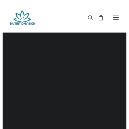
DR. MORSE TINCTUREN
DR. MORSE CAPSULES
DR. MORSE GLYCERINES
Hersenen
DR. MORSE ZALVEN & POEDERS
DR. MORSE GLANDULARS
DR. MORSE THEE
DR. MORSE POWDERED BLENDS EN SUPERFOODS
DETOX KITS & BUNDLES
DR. MORSE HANDCRAFTED
THE SUPER PATCH!
LITERATUUR
DETOX TOOLS
BLOEDSUIKERGEHALTE