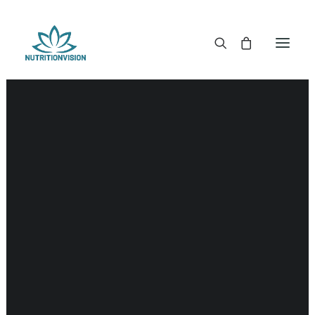
DR. MORSE TINCTUREN
DR. MORSE CAPSULES
DR. MORSE GLYCERINES
Nieren
DR. MORSE ZALVEN & POEDERS
DR. MORSE GLANDULARS
DR. MORSE THEE
DR. MORSE POWDERED BLENDS EN SUPERFOODS
DETOX KITS & BUNDLES
DR. MORSE HANDCRAFTED
THE SUPER PATCH!
LITERATUUR
DETOX TOOLS
BLOEDSUIKERGEHALTE