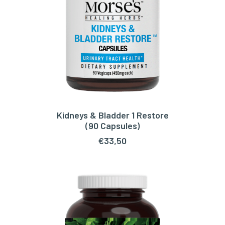
Kidneys & Bladder 1 Restore
LEES VERDER
(90 Capsules)
€
33,50