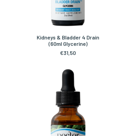
Kidneys & Bladder 4 Drain
LEES VERDER
(60ml Glycerine)
€
31,50