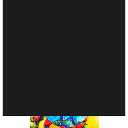
DARMEN
ENDOCRIENE ONDERSTEUNING
Resultaat 17–32 van de 258 resultaten wordt
ENERGIEBALANS
GEHEUGEN & HERSENEN
getoond
GEWRICHTEN & SPIEREN
HART & BLOEDVATEN
HUID & GEZONDHEID
KINDEREN & GEZONDHEID
KRUIDEN EHBO
LONGEN & GEZONDHEID
MAN & GEZONDHEID
MOND & GEZONDHEID
NEUROLOGISCHE ONDERSTEUNING
VROUW & GEZONDHEID
WEERSTAND ONDERSTEUNING
ZWANGERSCHAP