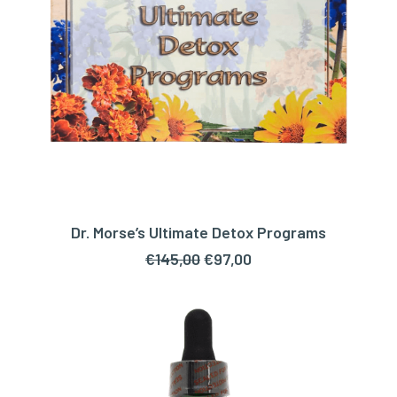
Dr. Morse’s Ultimate Detox Programs
TOEVOEGEN AAN WINKELWAGEN
Oorspronkelijke
Huidige
€
145,00
€
97,00
prijs
prijs
was:
is:
€145,00.
€97,00.