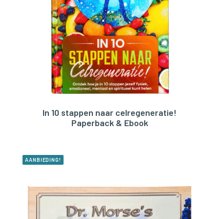
In 10 stappen naar celregeneratie!
BESTEL HIER!
Paperback & Ebook
AANBIEDING!