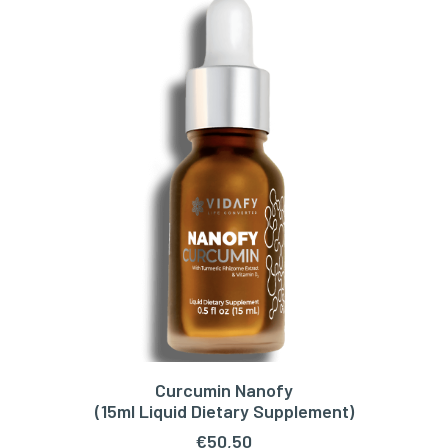
Curcumin Nanofy
TOEVOEGEN AAN WINKELWAGEN
(15ml Liquid Dietary Supplement)
€
50,50